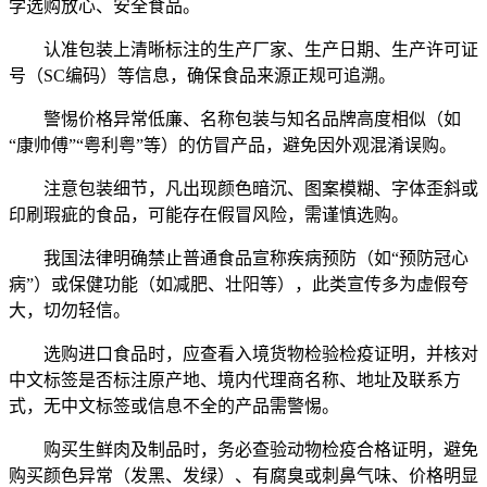
学选购放心、安全食品。
认准包装上清晰标注的生产厂家、生产日期、生产许可证
号（SC编码）等信息，确保食品来源正规可追溯。
警惕价格异常低廉、名称包装与知名品牌高度相似（如
“康帅傅”“粤利粤”等）的仿冒产品，避免因外观混淆误购。
注意包装细节，凡出现颜色暗沉、图案模糊、字体歪斜或
印刷瑕疵的食品，可能存在假冒风险，需谨慎选购。
我国法律明确禁止普通食品宣称疾病预防（如“预防冠心
病”）或保健功能（如减肥、壮阳等），此类宣传多为虚假夸
大，切勿轻信。
选购进口食品时，应查看入境货物检验检疫证明，并核对
中文标签是否标注原产地、境内代理商名称、地址及联系方
式，无中文标签或信息不全的产品需警惕。
购买生鲜肉及制品时，务必查验动物检疫合格证明，避免
购买颜色异常（发黑、发绿）、有腐臭或刺鼻气味、价格明显