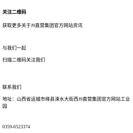
关注二维码
获取更多关于J9直营集团官方网站资讯
与我们一起
扫描二维码关注我们
联系我们
地址：山西省运城市绛县涑水大街西J9直营集团官方网站工业
园
0359-6523374