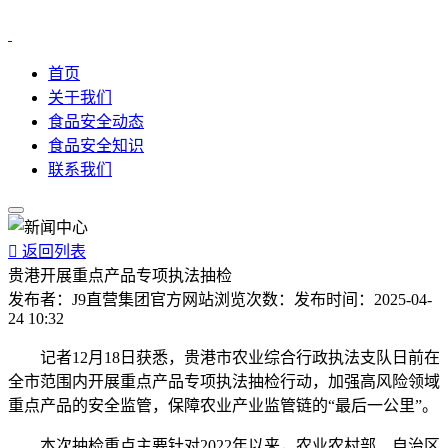
首页
关于我们
食品安全动态
食品安全知识
联系我们

返回列表
贵港开展重点产品专项执法抽检
发布者：
J9直营集团官方网站
浏览次数：
发布时间：
2025-04-
24 10:32
记者12月18日获悉，贵港市农业综合行政执法支队日前在
全市范围内开展重点产品专项执法抽检行动，加强高风险领域
重点产品的安全监管，保障农业产业监管链的“最后一公里”。
本次抽检重点主要针对2022年以来，农业农村部、自治区