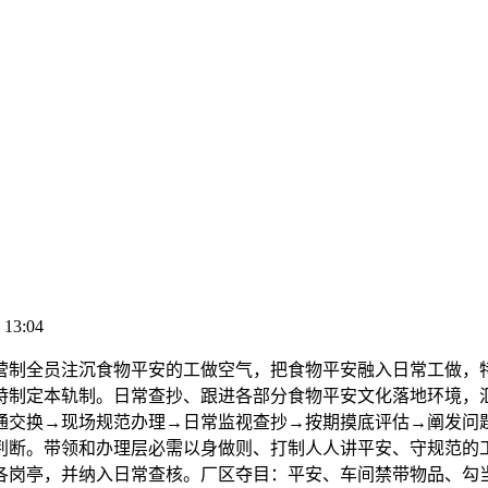
 13:04
制全员注沉食物平安的工做空气，把食物平安融入日常工做，特
特制定本轨制。日常查抄、跟进各部分食物平安文化落地环境，
通交换→现场规范办理→日常监视查抄→按期摸底评估→阐发问
判断。带领和办理层必需以身做则、打制人人讲平安、守规范的
各岗亭，并纳入日常查核。厂区夺目：平安、车间禁带物品、勾