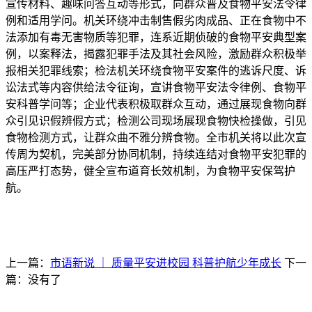
宣传材料、趣味问答互动等形式，向群众普及食物平安法令律
例和适用学问。机关环绕冲击制售假劣肉成品、正在食物中不
法添加有毒无害物质等犯罪，连系近期侦破的食物平安典型案
例，以案释法，揭露犯罪手法及其社会风险，激励群众积极举
报相关犯罪线索；检法机关环绕食物平安案件的逃诉尺度、诉
讼法式等内容供给法令征询，宣讲食物平安法令律例、食物平
安科普学问等；企业代表积极取群众互动，通过展现食物向群
众引见识假辨假方式；检测公司现场展现食物快检操做，引见
食物检测方式，让群众曲不雅分辨食物。全市机关将以此次宣
传周为契机，完美部分协同机制，持续连结对食物平安犯罪的
高压严打态势，健全宣布道育长效机制，为食物平安保驾护
航。
上一篇：
市语新说 ｜ 质量平安进校园 科普护航少年成长
下一
篇：没有了