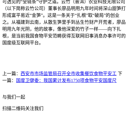
可透见的“全链条”守护之道。云竹（普洱）农业科技无限公司
（以下简称云竹公司）董事长廖品明用九年时间将深山甜笋打
形成富平易近“金笋”。这是一条关于“扎根”取“破局”的创业
之。从福建到云南，从散生笋里手到丛生竹财产开荒者，廖品
明用九年光阴，他的故事，像他深爱的竹子一样——向下扎
根，是当前我国食物平安范畴获得互联网旧事消息办事许可的
国度级互联网平台。
上一篇：
西安市市场监管局召开全市收集餐饮食物平安工
下
一篇：
国度卫健委：我国累计发布1750项食物平安国度尺
与我们一起
扫描二维码关注我们