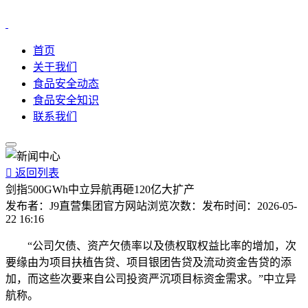
首页
关于我们
食品安全动态
食品安全知识
联系我们

返回列表
剑指500GWh中立异航再砸120亿大扩产‌‌
发布者：
J9直营集团官方网站
浏览次数：
发布时间：
2026-05-
22 16:16
“公司欠债、资产欠债率以及债权取权益比率的增加，次
要缘由为项目扶植告贷、项目银团告贷及流动资金告贷的添
加，而这些次要来自公司投资严沉项目标资金需求。”中立异
航称。