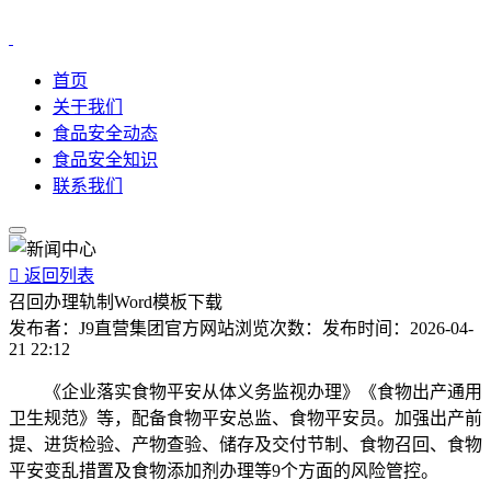
首页
关于我们
食品安全动态
食品安全知识
联系我们

返回列表
召回办理轨制Word模板下载
发布者：
J9直营集团官方网站
浏览次数：
发布时间：
2026-04-
21 22:12
《企业落实食物平安从体义务监视办理》《食物出产通用
卫生规范》等，配备食物平安总监、食物平安员。加强出产前
提、进货检验、产物查验、储存及交付节制、食物召回、食物
平安变乱措置及食物添加剂办理等9个方面的风险管控。