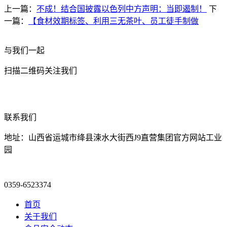
上一篇：
不成！结合国披露以色列中方声明：当即遏制！
下
一篇：
【食材效期标签、利用三无茶叶、员工徒手制做
与我们一起
扫描二维码关注我们
联系我们
地址：山西省运城市绛县涑水大街西J9直营集团官方网站工业
园
0359-6523374
首页
关于我们