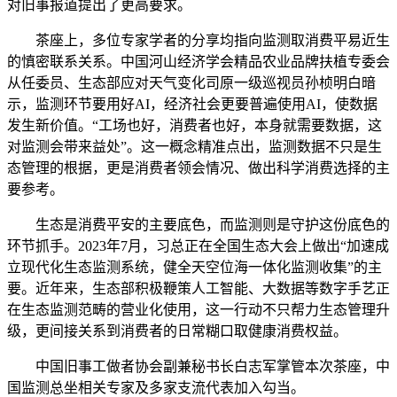
对旧事报道提出了更高要求。
茶座上，多位专家学者的分享均指向监测取消费平易近生
的慎密联系关系。中国河山经济学会精品农业品牌扶植专委会
从任委员、生态部应对天气变化司原一级巡视员孙桢明白暗
示，监测环节要用好AI，经济社会更要普遍使用AI，使数据
发生新价值。“工场也好，消费者也好，本身就需要数据，这
对监测会带来益处”。这一概念精准点出，监测数据不只是生
态管理的根据，更是消费者领会情况、做出科学消费选择的主
要参考。
生态是消费平安的主要底色，而监测则是守护这份底色的
环节抓手。2023年7月，习总正在全国生态大会上做出“加速成
立现代化生态监测系统，健全天空位海一体化监测收集”的主
要。近年来，生态部积极鞭策人工智能、大数据等数字手艺正
在生态监测范畴的营业化使用，这一行动不只帮力生态管理升
级，更间接关系到消费者的日常糊口取健康消费权益。
中国旧事工做者协会副兼秘书长白志军掌管本次茶座，中
国监测总坐相关专家及多家支流代表加入勾当。