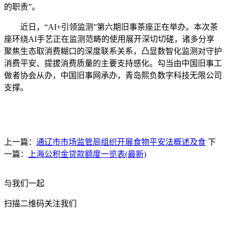
的职责”。
近日，“AI+引领监测”第六期旧事茶座正在举办。本次茶
座环绕AI手艺正在监测范畴的使用展开深切切磋，诸多分享
聚焦生态取消费糊口的深度联系关系，凸显数智化监测对守护
消费平安、提拔消费质量的主要支持感化。勾当由中国旧事工
做者协会从办，中国旧事网承办，青岛熙负数字科技无限公司
支撑。
上一篇：
通辽市市场监管局组织开展食物平安法概述及食
下
一篇：
上海公积金贷款额度一览表(最新)
与我们一起
扫描二维码关注我们