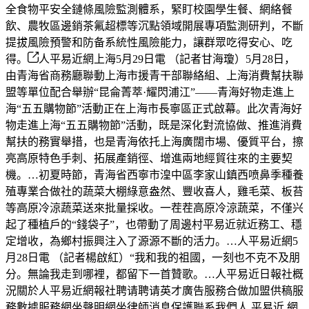
全食物平安全鏈條風險監測體系，緊盯校園學生餐、網絡餐
飲、農牧區邊銷茶氟超標等沉點領域開展專項監測研判，不斷
提拔風險預警和防备系統性風險能力，讓群眾吃得安心、吃
得。
人平易近網上海5月29日電 （記者甘海瓊）5月28日，
由青海省商務廳聯動上海市援青干部聯絡組、上海消費幫扶聯
盟等單位配合舉辦“昆侖菁萃·耀閃浦江”——青海好物走進上
海“五五購物節”活動正在上海市長寧區正式啟幕。此次青海好
物走進上海“五五購物節”活動，既是深化對流協做、推進消費
幫扶的務實舉措，也是青海依托上海廣闊市場、優質平台，擦
亮高原特色手刺、拓展產銷徑、增進兩地經貿往來的主要契
機。…初夏時節，青海省西寧市湟中區李家山鎮西喷鼻季種養
殖專業合做社的蔬菜大棚綠意盎然、豐收喜人，雞毛菜、板苔
等高原冷涼蔬菜送來批量採收。一茬茬高原冷涼蔬菜，不僅兴
起了種植戶的“錢袋子”，也帶動了周邊村平易近就近務工、穩
定增收，為鄉村振興注入了源源不斷的活力。…人平易近網5
月28日電 （記者楊啟紅）“我和我的祖國，一刻也不克不及朋
分。無論我走到哪裡，都留下一首贊歌。…人平易近日報社概
況關於人平易近網報社聘请聘请英才廣告服務合做加盟供稿服
務數據服務網坐聲明網坐律師消息保護聯系我們人 平易近 網