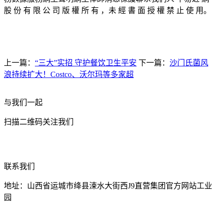
股 份 有 限 公 司 版 權 所 有 ，未 經 書 面 授 權 禁 止 使 用。
上一篇：
“三大”实招 守护餐饮卫生平安
下一篇：
沙门氏菌风
浪持续扩大！Costco、沃尔玛等多家超
与我们一起
扫描二维码关注我们
联系我们
地址：山西省运城市绛县涑水大街西J9直营集团官方网站工业
园