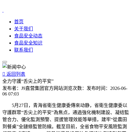
首页
关于我们
食品安全动态
食品安全知识
联系我们

返回列表
全力守護“舌尖上的平安”
发布者：
J9直营集团官方网站
浏览次数：
发布时间：
2026-06-
06 07:03
5月27日，青海省衛生健康委傳來动静，省衛生健康委以
守護群眾“舌尖上的平安”為焦点，通過強化機制建設、凝结監
管合力、優化監測預警、提拔管理效能等舉措，建牢“從農田
到餐桌”全鏈條監管防線。截至目前，全省食物平安風險監測