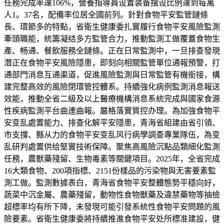
任務完成率達106%，營養指導員设置装备摆设比例達到每萬
人1。37名，配備率位居全國前列。針對食物平安監管鏈條
長、環節多的特點，省衛生健康委扎實履行食物平安風險監測
牽頭職能，統籌凝结多方監管合力，推動監測工做覆蓋食物生
產、畅通、餐飲服務全鏈條。正在日常監測中，一旦排查發現
潛正在食物平安風險隱患，即刻向相關監管單位通報預警，打
通部門消息互通渠道，促進風險監測與日常監管有機銜接，構
建完整高效的風險閉環管控體系。持續強化病例監測消息報送
效能，推動全省二級及以上醫療機構消息系統完成與國家食源
性疾病監測平台曲連曲報。嚴格落實質控办理。為加強食物平
安变乱處置能力、排查化解平安隱患，青海省組建由省引領、
市支撐、縣从力的食物平安变乱风行病學調查專業隊伍，為变
乱研判處置供给堅實技術保障。聚焦高風險沉點品類細化監測
任務，農獸藥殘留、生物毒素等關鍵項目。2025年，全省完成
16大類食物、200項指標、2151份樣品的污染物與无害要素監
測工做。監測數據表白，青海省食物平安整體態勢平穩向好，
蔬菜中沉金屬、農藥殘留，動物性食物獸藥及違禁藥物等抽檢
超標率均有所下降，未發現可能引發系統性食物平安問題的風
險要素。省衛生健康委將持續推進食物平安处所標准建設，健