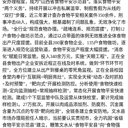
安办理程度，成为“山西省食物平安示范县”。落实食物平安
“两个义务”，持续开展以冲击私屠滥宰、制假售假为从线的
“双打”步履，近三年累计查办食物平安相关案件350余件，刑
事冲击68人，构成强大，根基遏制了问题乱象，无效净化了市
场。“全行业”规范食物办理。“疏堵连系、规范提拔”，打制12
户食物小做坊示范点，通过以点带面的体例无效推进全体食物
出产尺度提拔。目前全县200家食物企业、135户食物做坊，逐
渐进入规范化运营轨道，食物平安出产程度大幅提拔。“消息
化”赋能日常监管。投入340余万元，实施“天眼工程”，正在全
县食物出产企业安拆近程正在线及时系统，做到“环节环节可
控”，全方位建立从出产到餐桌的零死角监视。正在全县校园
食堂内奉行“互联网+明厨亮灶”，实现全天候“动态+及时抓拍
+及时预警”，“靶向式”开展检测防控。分析使用“食物快速检
测+定向监测抽检+常规抽样检测”，常态化开展食物平安快速
检测。建成5个下层监管中队及运营从体快检室，累计完成抽
样检测1。27万批次。开展以肉成品添加剂、防腐剂、沉金属
含量为沉点的专项“靶向检测”，全链条建立食安防地。文水县
市场办理局担任人暗示，当前要认实贯彻市，全力巩固“省级
食物平安示范县”建立，鞭策文水从“食物平安县”向“食物强