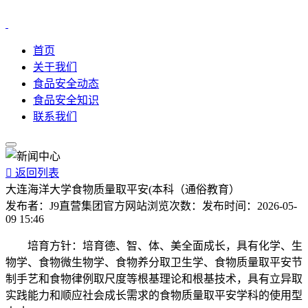
首页
关于我们
食品安全动态
食品安全知识
联系我们

返回列表
大连海洋大学食物质量取平安(本科（通俗教育）
发布者：
J9直营集团官方网站
浏览次数：
发布时间：
2026-05-
09 15:46
培育方针：培育德、智、体、美全面成长，具有化学、生
物学、食物微生物学、食物养分取卫生学、食物质量取平安节
制手艺和食物律例取尺度等根基理论和根基技术，具有立异取
实践能力和顺应社会成长需求的食物质量取平安学科的使用型