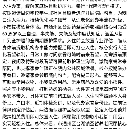
入住办事，缓解家庭姑且照护压力。奉行 “代际互动” 模式，
按期邀请周边学校学生取社区意愿者进院开展陪同勾当，为糊
口注入活力。持续优化照护细节，从适老化到办事流程升级，
不竭提拔栖身体验。市通州区台湖镇圣哲养老照顾核心可领受
60 周岁以上自理、半失能、失能及轻中度认知症，涵盖从糊
口到全护理的全周期照护需求。入住前会放置专业评估，确认
身体前提取机构办事能力婚配后即可打点入住。核心实行人道
化看望轨制，日常工做时间家眷可随时前来看望，无需提前预
定；夜间及特殊时段看望可提前取护理坐沟通。激励家眷常来
陪同，也支撑家眷伴随正在院内公共区域活餐。核心按期举办
家眷日，邀请家眷参取院内勾当，配合糊口形态。能够带入。
可照顾常用衣物、小我洗漱用品、常用药品及喜爱的小摆件、
照片等小我物品，打制熟悉的栖身。大件家具取电器因空间取
平安不带入，具体可提前征询工做人员。入住时需照顾本人身
份证、户口本、近期体检演讲，以及代办家眷身份证。提前德
律风预定评估后，两边确认照护品级取房型，签定入住和谈并
缴纳相关费用即可放置入住。照顾常用衣物取小我糊口用品，
实现轻松入住。总体来看，市通州区台湖镇圣哲养老照顾核心