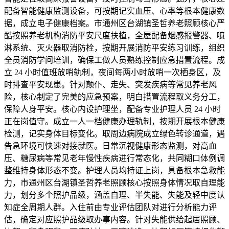
配备智能健康监测设备，可按期记实血压、心率等根本健康数
据，成立电子健康档案。市通州区台湖镇圣哲养老照顾核心严
酷按照养老机构消防平安尺度扶植，全屋配备烟感报警器、喷
淋系统、灭火器取消防栓，按期开展消防平安练习训练，组织
全员消防学问培训，确保工做人员熟练控制应急措置流程。成
立 24 小时值班放哨轨制，夜间每两小时放哨一次栖身区，及
时排查平安现患。针对颠仆、走失、突发疾病等常见养老风
险，核心制定了完美的应急预案，明白措置流程取义务分工，
保障人身平安。核心内设护理坐，配备专业护理人员 24 小时
正在岗值守。成立一人一档健康办理轨制，按期开展根本健康
检测，记实身体目标变化。取周边病院成立绿色转诊通道，遇
告急环境可快速对接就医。日常沉视健康形态监测，对高血
压、糖尿病等常见老年慢性疾病进行常态化，共同糊口体例调
整维持身体形态不变。护理人员均持证上岗，具备根本急救能
力，市通州区台湖镇圣哲养老照顾核心按照身体情况取自理能
力，划分多个照护品级，涵盖自理、半失能、失能及轻中度认
知症全周期人群。入住前由专业评估团队对进行分析能力评
估，确定对应照护品级取办事内容。针对失能供给起居照顾、