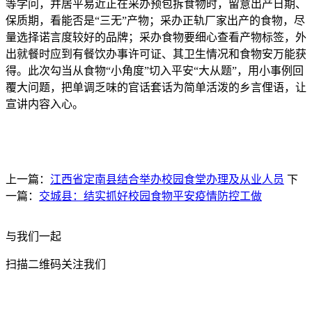
等学问，并居平易近正在采办预包拆食物时，留意出产日期、
保质期，看能否是“三无”产物；采办正轨厂家出产的食物，尽
量选择诺言度较好的品牌；采办食物要细心查看产物标签，外
出就餐时应到有餐饮办事许可证、其卫生情况和食物安万能获
得。此次勾当从食物“小角度”切入平安“大从题”，用小事例回
覆大问题，把单调乏味的官话套话为简单活泼的乡言俚语，让
宣讲内容入心。
上一篇：
江西省定南县结合举办校园食堂办理及从业人员
下
一篇：
交城县：结实抓好校园食物平安疫情防控工做
与我们一起
扫描二维码关注我们