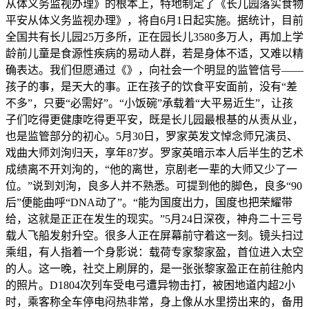
从体义务监视办理》的根本上，特地制定了《长儿园落实食物
平安从体义务监视办理》，将自6月1日起实施。据统计，目前
全国共有长儿园25万多所，正在园长儿3580多万人，再加上学
龄前儿童是食源性疾病的易动人群，若是身体不适，又难以精
确表达。我们但愿通过《》，向社会一个明显的监管信号——
孩子的事，是天大的事。正在孩子的饮食平安面前，没有“差
不多”，只要“必需好”。“小饭碗”承载着“大平易近生”，让孩
子们吃得更健康吃得更平安，既是长儿园最根基的从责从业，
也是监管部分的初心。5月30日，罗家英发文悼念师兄演员、
戏曲大师刘洵归天，享年87岁。罗家英暗示本人后半生的艺术
成绩离不开刘洵的，“他的离世，京剧老一辈的大师又少了一
位。”说到刘洵，良多人并不熟悉。可提到他的脚色，良多“90
后”便能曲呼“DNA动了”。“能为国度出力，国度也把荣耀带
给，这就是正正在发生的现实。”5月24日深夜，神舟二十三号
载人飞船发射升空。很多人正在屏幕前守着这一刻。镜头扫过
乘组，有人指着一个身影说：载荷专家黎家盈，首位进入太空
的人。这一晚，社交上刷屏的，是一张张黎家盈正在前往舱内
的照片。D1804次列车受电弓遭异物击打，被困地道内超2小
时，乘客称全车停电闷热非常，身上像从水里捞出来的，备用