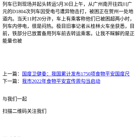
列车已到现场并起头转运5月30日上午，从广州南开往四川广
元的D1804次列车因受电弓遭异物击打，被困正在贺州一处地
道内。当天11时20分许，车上有乘客称他们已被困超两小时，
列车内停电，很是闷热。极目旧事记者从桂林火车坐获悉，目
前，铁部分已放置备用列车前去转运乘客。让我不睬解的是正
能量也被
上一篇：
国度卫健委：我国累计发布1750项食物平安国度尺
下一篇：
我市2022年食物平安宣传周勾当启动
与我们一起
扫描二维码关注我们