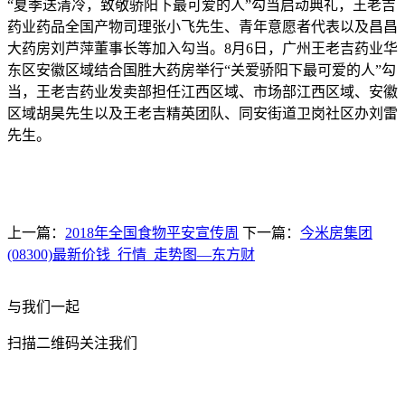
“夏季送清冷，致敬骄阳下最可爱的人”勾当启动典礼，王老吉
药业药品全国产物司理张小飞先生、青年意愿者代表以及昌昌
大药房刘芦萍董事长等加入勾当。8月6日，广州王老吉药业华
东区安徽区域结合国胜大药房举行“关爱骄阳下最可爱的人”勾
当，王老吉药业发卖部担任江西区域、市场部江西区域、安徽
区域胡昊先生以及王老吉精英团队、同安街道卫岗社区办刘雷
先生。
上一篇：
2018年全国食物平安宣传周
下一篇：
今米房集团
(08300)最新价钱_行情_走势图—东方财
与我们一起
扫描二维码关注我们