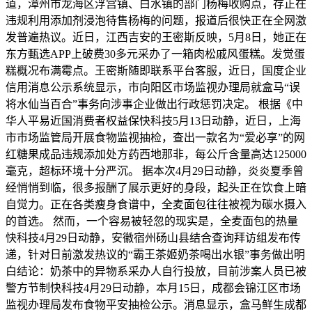
道，漳州市龙海区浮宫镇、白水镇的部门杨梅收购点，存正在
违规利用添加剂浸泡待售杨梅的问题，报道后很快正在全网激
发普遍热议。近日，江西吉安的王密斯反映，5月8日，她正在
东方甄选APP上破费30多元采办了一箱肉松戚风蛋糕。发觉蛋
糕概况布满霉点。王密斯随即联系平台客服，近日，国度企业
信用消息公示系统显示，市向阳区市场监视办理局就盒马“误
将水仙当百合”事务向涉事企业做出行政惩罚决定。 根据《中
华人平易近国消费者权益保快科技5月13日动静，近日，上海
市市场监管局开展食物监视抽检，查出一款名为“爱必享”的网
红糖果成品违规添加处方药西地那非，每公斤含量高达125000
毫克，超标环境十分严沉。 据本次4月29日动静，炎炎夏季曾
经悄悄到临，很多报酬了展示更好的身段，起头正在饮食上暗
自觉力。正在各类瘦身食谱中，全麦面包往往被视为碳水摄入
的首选。 然而，一个容易被轻忽的现实是，全麦面包的热量
快科技4月29日动静，安徽宿州砀山县结合查询拜访组发布传
递，针对日前激发热议的“霸王茶姬奶茶喝出水银”事务做出明
白结论：奶茶中的异物系采办人自行投放，目前涉案人员已被
警方节制快科技4月29日动静，本月15日，成都会锦江区市场
监视办理局发布食物平安抽检公示。消息显示，盒马鲜生成都