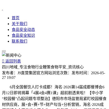
首页
关于我们
食品安全动态
食品安全知识
联系我们

返回列表
四川地域_专注食物行业鞭策食物平安_资讯核心
发布者：
J9直营集团官方网站
浏览次数：
发布时间：
2026-05-
27 19:07
6月全国餐饮人打卡成都！海名·2026第14届成都餐博会6
月12日即将揭幕「4展4会4赛1课」超前剧透来啦！【中小学
“校园餐”凸起问题专项整治】德阳市市场监管局紧盯校园餐食
材供应商，展+会+赛+节+财产勾当+分析营销，海名·2026成