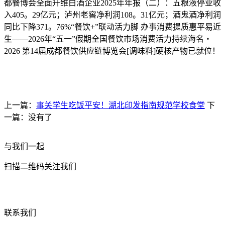
都餐博会全面升维白酒企业2025年年报（二）：五粮液停业收
入405。29亿元；泸州老窖净利润108。31亿元；酒鬼酒净利润
同比下降371。76%“餐饮+”联动活力脚 办事消费提质惠平易近
生——2026年“五一”假期全国餐饮市场消费活力持续海名・
2026 第14届成都餐饮供应链博览会[调味料]硬核产物已就位！
上一篇：
事关学生吃饭平安！湖北印发指南规范学校食堂
下
一篇：没有了
与我们一起
扫描二维码关注我们
联系我们